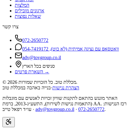
המלצות
ארגונים מובילים
שאלות נפוצות
צרו קשר
072-2650772
וואטסאפ עם נציגה אמיתית (לא בוט), 054-7419172
adv@tovgroup.co.il
סניפים בכל הארץ
השארת פרטים →
מכללת טוב. כל הזכויות שמורות.
2026
©
הצהרת נגישות
·
בנייה באהבה במכללת טוב
האתר מונגש בהתאם לתקנות שוויון זכויות לאנשים עם מוגבלות
(התאמות נגישות לשירות), התשע״ג-2013, ברמת AA. רכז הנגישות:
.
072-2650772
·
adv@tovgroup.co.il
עו״ד רפאל טייב ·