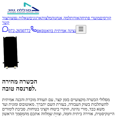
קורסים
מועדי פתיחה
אודות
למה אנחנו
המלצות
ארגונים
שאלות נפוצות
צור
קשר
נציגה אמיתית בוואטסאפ
072-2650772
הכשרה מהירה
לפרנסה טובה.
מסלולי הכשרה מקצועיים בזמן קצר, עם תעודה מוכרת והכנה אמיתית
להשתלבות בשוק העבודה, בעזרת השם יתברך. מאוטובוס ומונית ועד
משא כבד, מורי נהיגה, חוקרי ביטוח וקציני בטיחות. סביבת לימודים
הייטקיסטית, אווירה ביתית וחמה, וצוות שמלווה אתכם מהמסמך הראשון