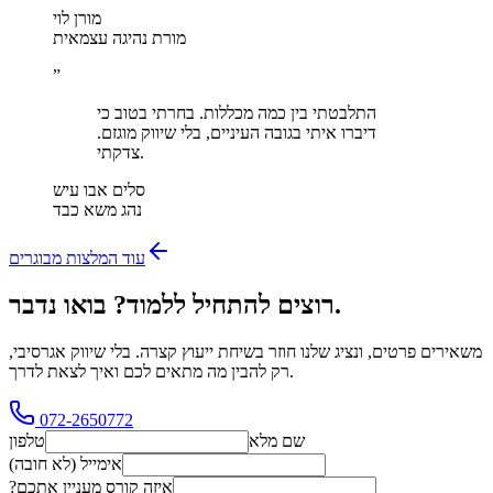
מורן לוי
מורת נהיגה עצמאית
”
התלבטתי בין כמה מכללות. בחרתי בטוב כי
דיברו איתי בגובה העיניים, בלי שיווק מוגזם.
צדקתי.
סלים אבו עיש
נהג משא כבד
עוד המלצות מבוגרים
רוצים להתחיל ללמוד? בואו נדבר.
משאירים פרטים, ונציג שלנו חוזר בשיחת ייעוץ קצרה. בלי שיווק אגרסיבי,
רק להבין מה מתאים לכם ואיך לצאת לדרך.
072-2650772
שם מלא
טלפון
אימייל (לא חובה)
איזה קורס מעניין אתכם?