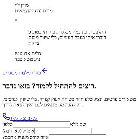
מורן לוי
מורת נהיגה עצמאית
”
התלבטתי בין כמה מכללות. בחרתי בטוב כי
דיברו איתי בגובה העיניים, בלי שיווק מוגזם.
צדקתי.
סלים אבו עיש
נהג משא כבד
עוד המלצות מבוגרים
רוצים להתחיל ללמוד? בואו נדבר.
משאירים פרטים, ונציג שלנו חוזר בשיחת ייעוץ קצרה. בלי שיווק אגרסיבי,
רק להבין מה מתאים לכם ואיך לצאת לדרך.
072-2650772
שם מלא
טלפון
אימייל (לא חובה)
איזה קורס מעניין אתכם?