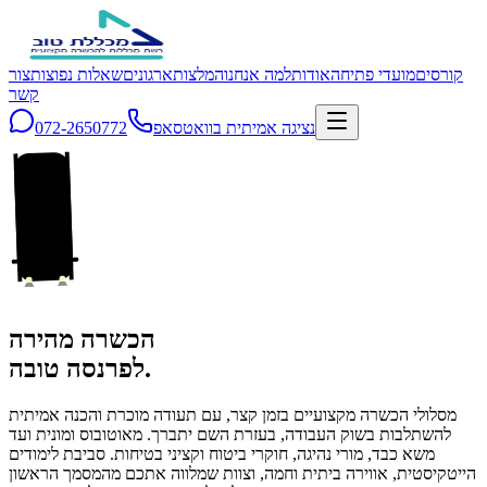
קורסים
מועדי פתיחה
אודות
למה אנחנו
המלצות
ארגונים
שאלות נפוצות
צור
קשר
נציגה אמיתית בוואטסאפ
072-2650772
הכשרה מהירה
לפרנסה טובה.
מסלולי הכשרה מקצועיים בזמן קצר, עם תעודה מוכרת והכנה אמיתית
להשתלבות בשוק העבודה, בעזרת השם יתברך. מאוטובוס ומונית ועד
משא כבד, מורי נהיגה, חוקרי ביטוח וקציני בטיחות. סביבת לימודים
הייטקיסטית, אווירה ביתית וחמה, וצוות שמלווה אתכם מהמסמך הראשון