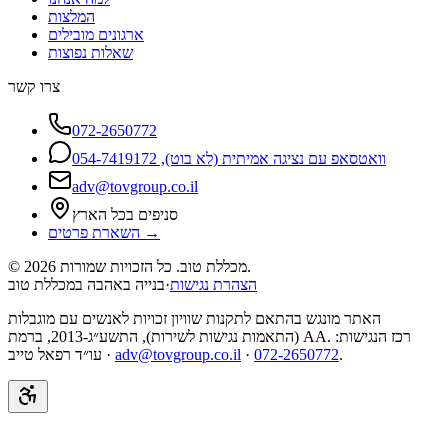
המלצות
ארגונים מובילים
שאלות נפוצות
צרו קשר
072-2650772
וואטסאפ עם נציגה אמיתית (לא בוט), 054-7419172
adv@tovgroup.co.il
סניפים בכל הארץ
השארת פרטים →
מכללת טוב. כל הזכויות שמורות.
2026
©
הצהרת נגישות
·
בנייה באהבה במכללת טוב
האתר מונגש בהתאם לתקנות שוויון זכויות לאנשים עם מוגבלות
(התאמות נגישות לשירות), התשע״ג-2013, ברמת AA. רכז הנגישות:
.
072-2650772
·
adv@tovgroup.co.il
עו״ד רפאל טייב ·