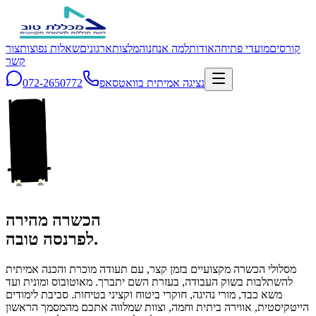
קורסים
מועדי פתיחה
אודות
למה אנחנו
המלצות
ארגונים
שאלות נפוצות
צור
קשר
נציגה אמיתית בוואטסאפ
072-2650772
הכשרה מהירה
לפרנסה טובה.
מסלולי הכשרה מקצועיים בזמן קצר, עם תעודה מוכרת והכנה אמיתית
להשתלבות בשוק העבודה, בעזרת השם יתברך. מאוטובוס ומונית ועד
משא כבד, מורי נהיגה, חוקרי ביטוח וקציני בטיחות. סביבת לימודים
הייטקיסטית, אווירה ביתית וחמה, וצוות שמלווה אתכם מהמסמך הראשון