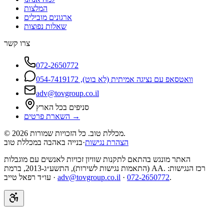
המלצות
ארגונים מובילים
שאלות נפוצות
צרו קשר
072-2650772
וואטסאפ עם נציגה אמיתית (לא בוט), 054-7419172
adv@tovgroup.co.il
סניפים בכל הארץ
השארת פרטים →
מכללת טוב. כל הזכויות שמורות.
2026
©
הצהרת נגישות
·
בנייה באהבה במכללת טוב
האתר מונגש בהתאם לתקנות שוויון זכויות לאנשים עם מוגבלות
(התאמות נגישות לשירות), התשע״ג-2013, ברמת AA. רכז הנגישות:
.
072-2650772
·
adv@tovgroup.co.il
עו״ד רפאל טייב ·