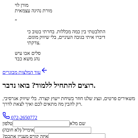
מורן לוי
מורת נהיגה עצמאית
”
התלבטתי בין כמה מכללות. בחרתי בטוב כי
דיברו איתי בגובה העיניים, בלי שיווק מוגזם.
צדקתי.
סלים אבו עיש
נהג משא כבד
עוד המלצות מבוגרים
רוצים להתחיל ללמוד? בואו נדבר.
משאירים פרטים, ונציג שלנו חוזר בשיחת ייעוץ קצרה. בלי שיווק אגרסיבי,
רק להבין מה מתאים לכם ואיך לצאת לדרך.
072-2650772
שם מלא
טלפון
אימייל (לא חובה)
איזה קורס מעניין אתכם?